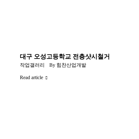
대구 오성고등학교 전층샷시철거
작업갤러리
By
힘찬산업개발
Read article
회사소개
찾아오시는 길
|
사업자등록번호 : 646-81-02609 TEL : 1688-8668 FAX : 053-939-0209
회사명 : 주식회사 힘찬산업개발 주소 : 대구광역시 동구 신평로24길 39, 1층 (용계동) 대표 : 박성범
COPYRIGHT (C) 2018 BY 힘찬산업개발. ALL RIGHTS RESERVED