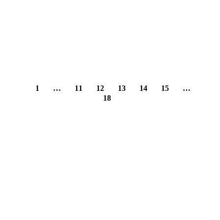
대구 동구 혁신도시 가스공사본사 폐기물처리
1
…
11
12
13
14
15
…
18
회사소개
찾아오시는 길
|
사업자등록번호 : 646-81-02609 TEL : 1688-8668 FAX : 053-939-0209
회사명 : 주식회사 힘찬산업개발 주소 : 대구광역시 동구 신평로24길 39, 1층 (용계동) 대표 : 박성범
COPYRIGHT (C) 2018 BY 힘찬산업개발. ALL RIGHTS RESERVED