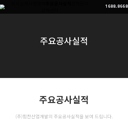
회사소개
사업영역
주요공사실적
견적문의
1688.8668
고객센터
주요공사실적
You are here:
주요공사실적
(주)힘찬산업개발의 주요공사실적을 보여 드립니다.